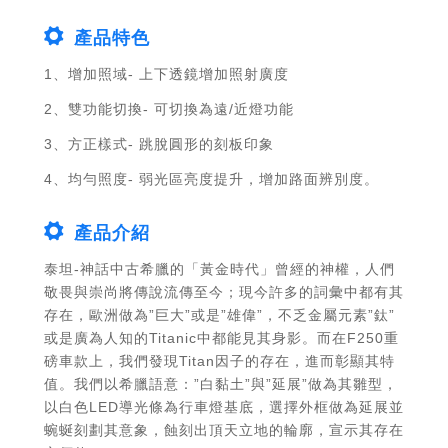
產品型號
FR632-B0WPA-PC
FR632-B1WPA-PC
產品特色
1、增加照域- 上下透鏡增加照射廣度
2、雙功能切換- 可切換為遠/近燈功能
3、方正樣式- 跳脫圓形的刻板印象
4、均勻照度- 弱光區亮度提升，增加路面辨別度。
產品介紹
泰坦-神話中古希臘的「黃金時代」曾經的神權，人們
敬畏與崇尚將傳說流傳至今；現今許多的詞彙中都有其