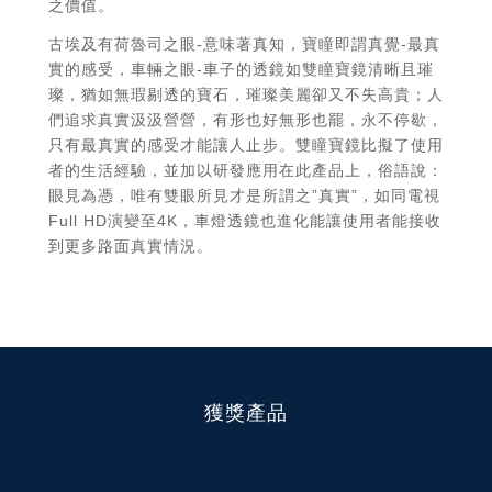
存在，歐洲做為”巨大”或是”雄偉”，不乏金屬元素”鈦”
或是廣為人知的Titanic中都能見其身影。而在F250重
磅車款上，我們發現Titan因子的存在，進而彰顯其特
值。我們以希臘語意：”白黏土”與”延展”做為其雛型，
以白色LED導光條為行車燈基底，選擇外框做為延展並
蜿蜒刻劃其意象，蝕刻出頂天立地的輪廓，宣示其存在
之價值。
古埃及有荷魯司之眼-意味著真知，寶瞳即謂真覺-最真
實的感受，車輛之眼-車子的透鏡如雙瞳寶鏡清晰且璀
璨，猶如無瑕剔透的寶石，璀璨美麗卻又不失高貴；人
們追求真實汲汲營營，有形也好無形也罷，永不停歇，
只有最真實的感受才能讓人止步。雙瞳寶鏡比擬了使用
者的生活經驗，並加以研發應用在此產品上，俗語說：
眼見為憑，唯有雙眼所見才是所謂之”真實”，如同電視
Full HD演變至4K，車燈透鏡也進化能讓使用者能接收
到更多路面真實情況。