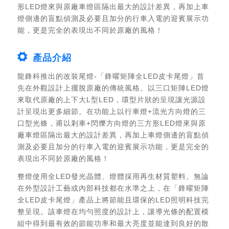
形LED燈來與原廠車燈區隔出最大的設計差異，再加上車
燈側邊的盲點偵測及必要且加分的行車入電的迎賓展示功
能，更是完全的表現出不同於原廠的風格！
產品介紹
龍鋒科推出的改裝尾燈-「鋒曜矩陣全LED皮卡尾燈」首
先在外觀設計上擺脫原廠的傳統風格。以三口矩陣LED燈
來取代原廠的上下大L型LED，環型片狀的呈現讓光源設
計呈現出更多細節。在功能上以行車燈+流光方向燈的三
口型光條，甫以剎車+閃爍方向燈的三方形LED燈來與原
廠車燈區隔出最大的設計差異，再加上車燈側邊的盲點偵
測及必要且加分的行車入電的迎賓展示功能，更是完全的
表現出不同於原廠的風格！
整燈使用全LED發光晶體、燈體採用再生材質塑料。無論
在外型設計工藝或內部科技都在水準之上，在「鋒曜矩陣
全LED皮卡尾燈」產品上將節能且環保的LED照明科技完
整呈現。該車燈在均勻照度的設計上，讓導光條的配置模
組中得到最有效的節能功率和最大亮度並能達到良好的散