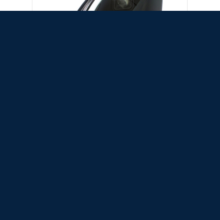
2020 - 拂曉天光 重卡大燈/霧燈