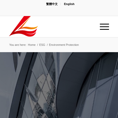
繁體中文
English
You are here:
Home
/
ESG
/
Environment Protection