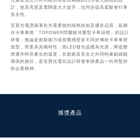
計，使其亮度及寬闊度大大提升，也同步提高駕駛者行車
安全性。
至寶光電憑藉著在光電產能的純熟技術及優良品質，延續
在卡車車燈「TOPOWER閃耀銀河重型卡車頭燈」的設計
研發，無論是創新能力或視覺感受皆不同於傳統卡車車燈
造型，而更具其獨特性，而LED發光晶體為光源，降低整
燈運作時所產生的溫度，在創新及安全之外同時兼顧綠能
環保的責任，是至寶光電在設計研發車燈產品一向所堅持
的企業精神。
獲獎產品