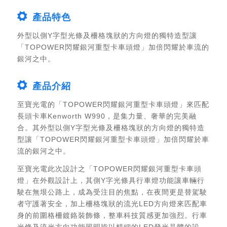
產品特色
外型以側Y字型光條及柵格塊狀的方向燈的獨特造型讓
「TOPOWER閃耀銀河重型卡車頭燈」加倍閃耀於車流的
銀河之中。
產品介紹
至寶光電的「TOPOWER閃耀銀河重型卡車頭燈」來匹配
長頭卡車Kenworth W990，是集力量、奢華的完美融
合。其外型以側Y字型光條及柵格塊狀的方向燈的獨特造
型讓「TOPOWER閃耀銀河重型卡車頭燈」加倍閃耀於車
流的銀河之中。
至寶光電此次設計之「TOPOWER閃耀銀河重型卡車頭
燈」在外觀設計上，其側Y字光條具行車燈功能讓車輛行
駛在無垠公路上，成為受注目的焦點，在夜間更是替駕駛
者守護著安全，加上柵格塊狀的流光LED方向燈來匹配車
身的前圍格柵鍍鉻裝飾條，整車科技質感更加強烈。行車
光條及流光方向功能照明皆以精細的LED發光晶體的設