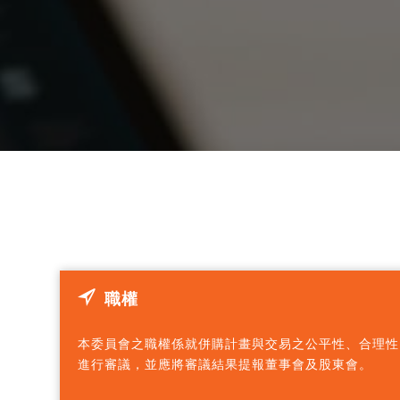
職權
本委員會之職權係就併購計畫與交易之公平性、合理性
進行審議，並應將審議結果提報董事會及股東會。